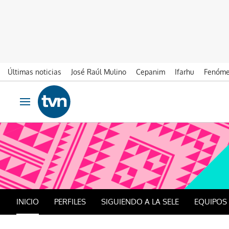
Últimas noticias
José Raúl Mulino
Cepanim
Ifarhu
Fenóme
Ir al contenido
Obrir navegació
INICIO
PERFILES
SIGUIENDO A LA SELE
EQUIPOS