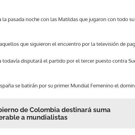
ACEPTAR
a la pasada noche con las Matildas que jugaron con todo su
aquellos que siguieron el encuentro por la televisión de pa
ia todavía disputará el partido por el tercer puesto contra S
y España se batirán por su primer Mundial Femenino el domi
bierno de Colombia destinará suma
erable a mundialistas