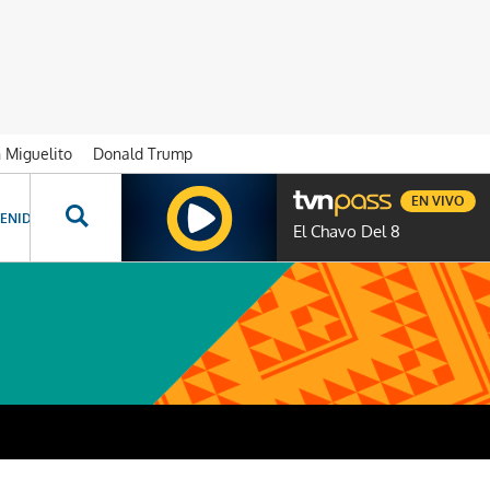
n Miguelito
Donald Trump
EN VIVO
ENIDOS ESPECIALES
NOVELAS
PROGRAMAS
GENTE TVN
PROG
El Chavo Del 8