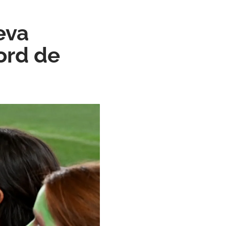
eva
ord de