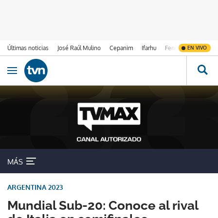
Últimas noticias
José Raúl Mulino
Cepanim
Ifarhu
Fenómeno de El Ni
EN VIVO
Ir al contenido
Obrir navegació
MÁS
ARGENTINA 2023
Mundial Sub-20: Conoce al rival