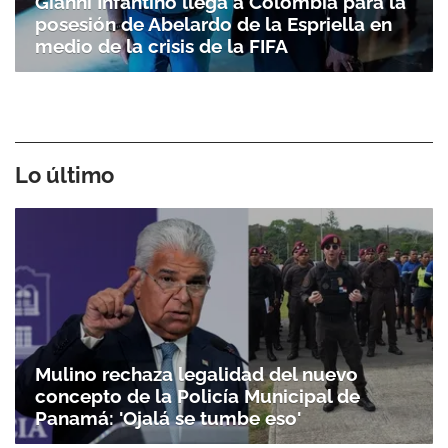
Gianni Infantino llega a Colombia para la
posesión de Abelardo de la Espriella en
medio de la crisis de la FIFA
Lo último
Gracias por suscribirte a nuestro boletín.
Mulino rechaza legalidad del nuevo
ACEPTAR
concepto de la Policía Municipal de
Panamá: 'Ojalá se tumbe eso'