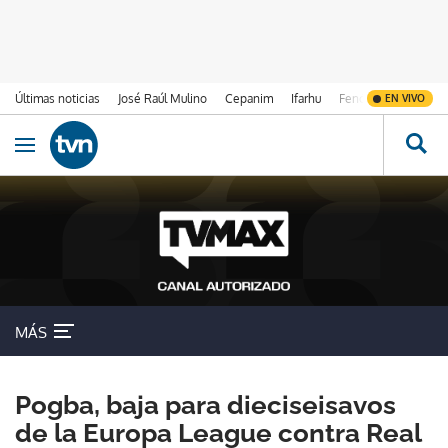
Últimas noticias
José Raúl Mulino
Cepanim
Ifarhu
Fenómeno de El Ni
EN VIVO
Ir al contenido
Obrir navegació
MÁS
Pogba, baja para dieciseisavos
de la Europa League contra Real