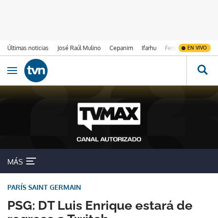
Últimas noticias
José Raúl Mulino
Cepanim
Ifarhu
Fenómeno de El Ni
EN VIVO
Ir al contenido
Obrir navegació
MÁS
PARÍS SAINT GERMAIN
PSG: DT Luis Enrique estará de