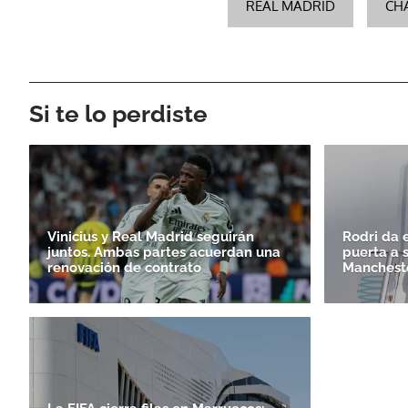
REAL MADRID
CH
Si te lo perdiste
Vinicius y Real Madrid seguirán
Rodri da e
juntos. Ambas partes acuerdan una
puerta a 
renovación de contrato
Mancheste