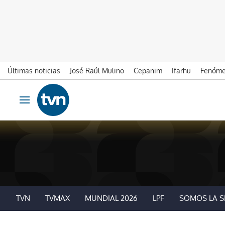
Últimas noticias
José Raúl Mulino
Cepanim
Ifarhu
Fenóme
Ir al contenido
Obrir navegació
TVN
TVMAX
MUNDIAL 2026
LPF
SOMOS LA S