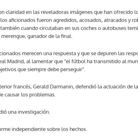
n claridad en las reveladoras imágenes que han ofrecido l
ACEPTAR
os aficionados fueron agredidos, acosados, atracados y ro
 también cuando circulaban en sus coches o autobuses temi
po merengue, ganador de la final.
icionados merecen una respuesta y que se depuren las resp
Real Madrid, al lamentar que "el fútbol ha transmitido al 
bjetivos que siempre debe perseguir".
nterior francés, Gerald Darmanin, defendió la actuación de la
de causar los problemas.
idió una investigación.
orme independiente sobre los hechos.