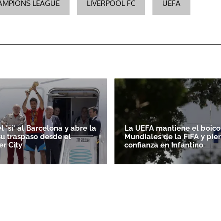
AMPIONS LEAGUE
LIVERPOOL FC
UEFA
l 'sí' al Barcelona y abre la
La UEFA mantiene el boicot
su traspaso desde el
Mundiales de la FIFA y pie
r City
confianza en Infantino