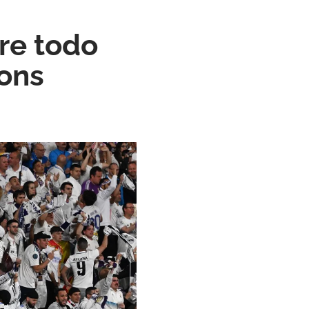
are todo
ions