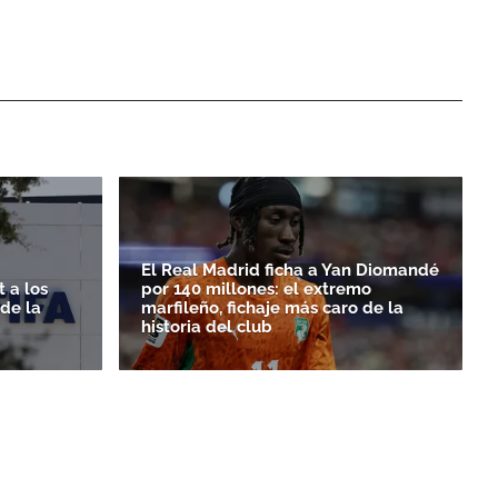
El Real Madrid ficha a Yan Diomandé
 a los
por 140 millones: el extremo
rde la
marfileño, fichaje más caro de la
historia del club