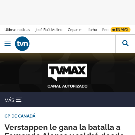
Últimas noticias
José Raúl Mulino
Cepanim
Ifarhu
Fenómeno de El Ni
EN VIVO
Ir al contenido
Obrir navegació
MÁS
GP DE CANADÁ
Verstappen le gana la batalla a