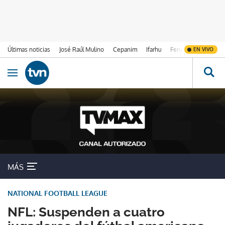
Últimas noticias
José Raúl Mulino
Cepanim
Ifarhu
Fenómeno de El Ni
EN VIVO
Ir al contenido
Obrir navegació
MÁS
NATIONAL FOOTBALL LEAGUE
NFL: Suspenden a cuatro