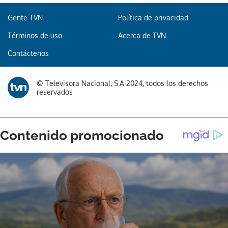
Gente TVN
Política de privacidad
Términos de uso
Acerca de TVN
Gracias por suscribirte a nuestro boletín.
Contáctenos
ACEPTAR
© Televisora Nacional, S.A 2024, todos los derechos
reservados