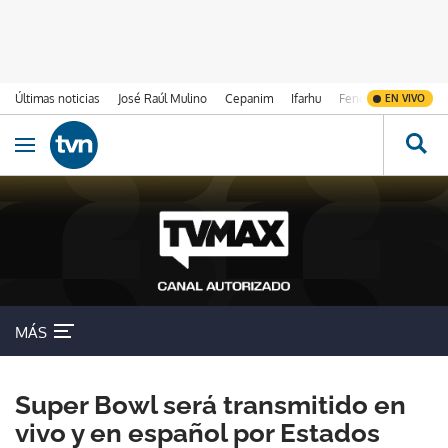
Últimas noticias
José Raúl Mulino
Cepanim
Ifarhu
Fenómeno de El Ni
EN VIVO
Ir al contenido
Obrir navegació
MÁS
Super Bowl será transmitido en
vivo y en español por Estados