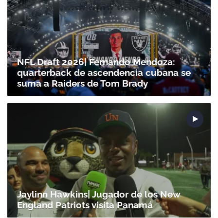
NFL Draft 2026| Fernando Mendoza:
quarterback de ascendencia cubana se
suma a Raiders de Tom Brady
Jaylinn Hawkins| Jugador de los New
England Patriots visita Panamá