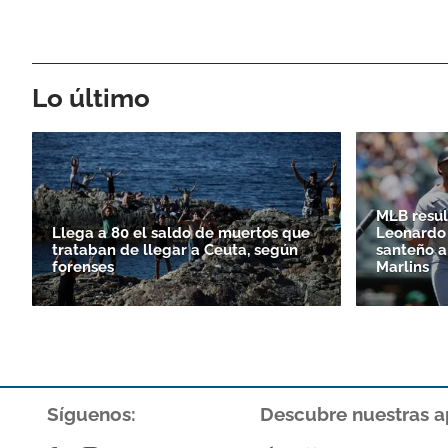
Lo último
MLB resul
Llega a 80 el saldo de muertos que
Leonardo 
trataban de llegar a Ceuta, según
santeño a
forenses
Marlins
Síguenos:
Descubre nuestras a