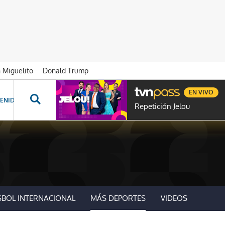
n Miguelito
Donald Trump
EN VIVO
ENIDOS ESPECIALES
NOVELAS
PROGRAMAS
GENTE TVN
PROG
Repetición Jelou
SBOL INTERNACIONAL
MÁS DEPORTES
VIDEOS