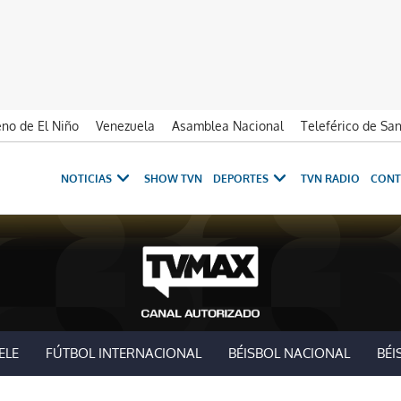
no de El Niño
Venezuela
Asamblea Nacional
Teleférico de Sa
NOTICIAS
SHOW TVN
DEPORTES
TVN RADIO
CONT
ELE
FÚTBOL INTERNACIONAL
BÉISBOL NACIONAL
BÉI