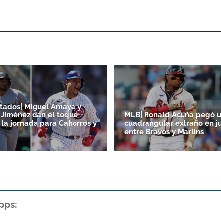
tados| Miguel Amaya y
Jiménez dan el toque
MLB| Ronald Acuña pegó 
 la jornada para Cahorros y
cuadrangular extraño en j
entre Bravos y Marlins
pps: