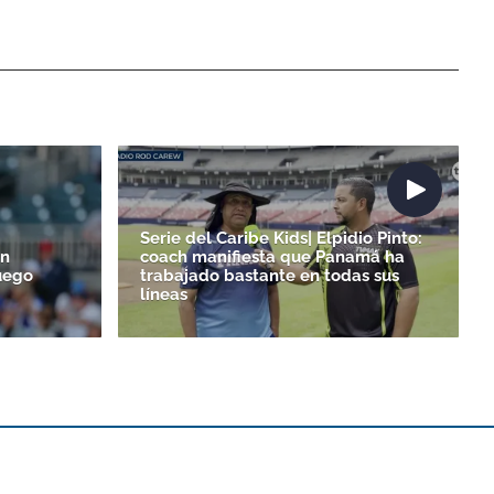
Serie del Caribe Kids| Elpidio Pinto:
un
coach manifiesta que Panamá ha
uego
trabajado bastante en todas sus
líneas