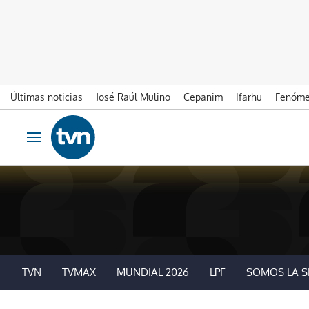
Últimas noticias
José Raúl Mulino
Cepanim
Ifarhu
Fenóme
Ir al contenido
Obrir navegació
TVN
TVMAX
MUNDIAL 2026
LPF
SOMOS LA S