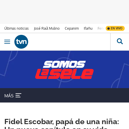
Últimas noticias
José Raúl Mulino
Cepanim
Ifarhu
Fenómeno de El Ni
EN VIVO
Ir al contenido
Obrir navegació
MÁS
SELECCIÓN DE PANAMÁ
Fidel Escobar, papá de una niña: