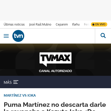
Últimas noticias
José Raúl Mulino
Cepanim
Ifarhu
Fenómeno de El Ni
EN VIVO
Ir al contenido
Obrir navegació
MÁS
MARTÍNEZ VS IOKA
Puma Martínez no descarta darle