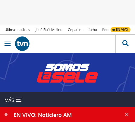
Últimas noticias
José Raúl Mulino
Cepanim
Ifarhu
Fenómeno de El Ni
EN VIVO
Ir al contenido
Obrir navegació
MÁS
EN VIVO: Noticiero AM
PANAMÁ VS. PARAGUAY