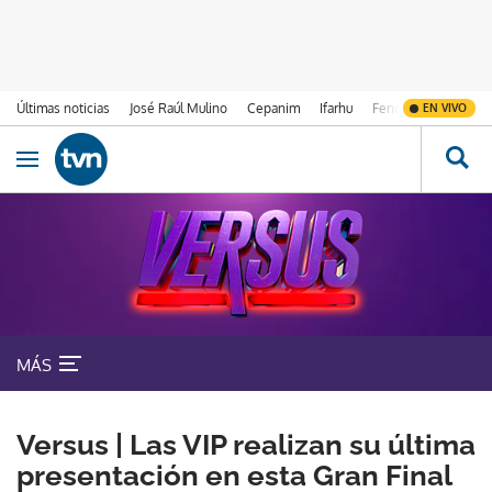
Últimas noticias
José Raúl Mulino
Cepanim
Ifarhu
Fenómeno de El Ni
EN VIVO
Ir al contenido
Obrir navegació
MÁS
Versus | Las VIP realizan su última
presentación en esta Gran Final