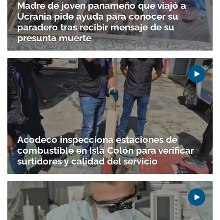
Madre de joven panameño que viajó a
Ucrania pide ayuda para conocer su
paradero tras recibir mensaje de su
presunta muerte
Acodeco inspecciona estaciones de
combustible en Isla Colón para verificar
Gracias por suscribirte a nuestro boletín.
surtidores y calidad del servicio
ACEPTAR