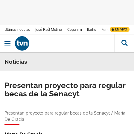
Últimas noticias
José Raúl Mulino
Cepanim
Ifarhu
Fenómeno de El Ni
EN VIVO
Ir al contenido
Obrir navegació
Noticias
Presentan proyecto para regular
becas de la Senacyt
Presentan proyecto para regular becas de la Senacyt
/
María
De Gracia