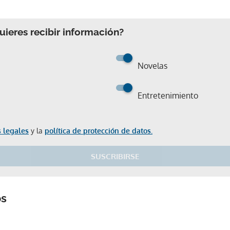
ieres recibir información?
Novelas
Entretenimiento
 legales
y la
política de protección de datos.
SUSCRIBIRSE
Gracias por suscribirte a nuestro boletín.
os
ACEPTAR