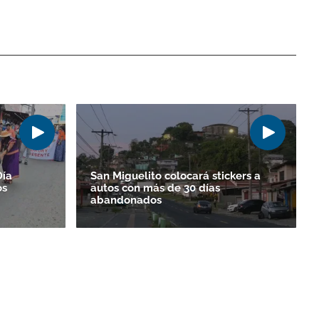
Día
San Miguelito colocará stickers a
os
autos con más de 30 días
abandonados