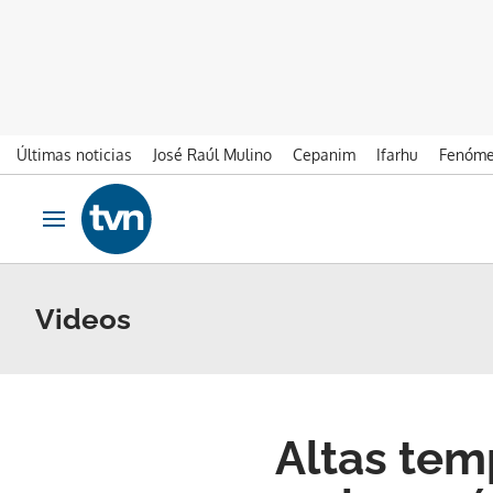
Últimas noticias
José Raúl Mulino
Cepanim
Ifarhu
Fenóme
Ir al contenido
Obrir navegació
Videos
Altas tem