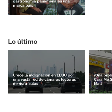
gastronomía panameña en una
marca país
Lo último
Crece la indignación en EEUU por
¡Una prob
una vasta red de cámaras lectoras
Cara Me S
de matrículas
Mall