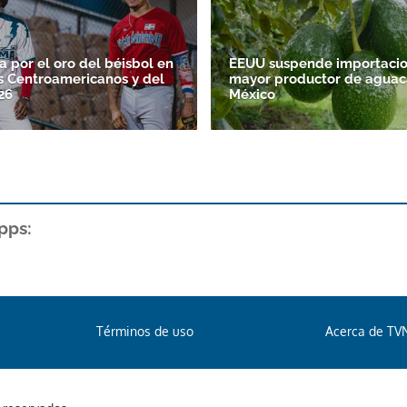
 por el oro del béisbol en
EEUU suspende importacio
s Centroamericanos y del
mayor productor de aguac
26
México
pps:
Términos de uso
Acerca de TV