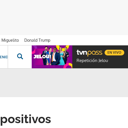
n Miguelito
Donald Trump
EN VIVO
ENIDOS ESPECIALES
NOVELAS
PROGRAMAS
GENTE TVN
PROG
Repetición Jelou
positivos