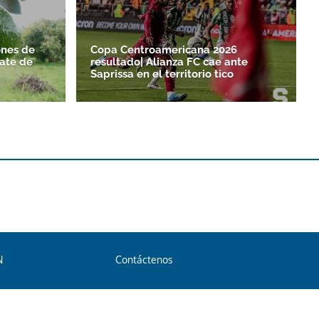
nes de
Copa Centroamericana 2026
ate de
resultado| Alianza FC cae ante
Saprissa en el territorio tico
N
Contáctenos