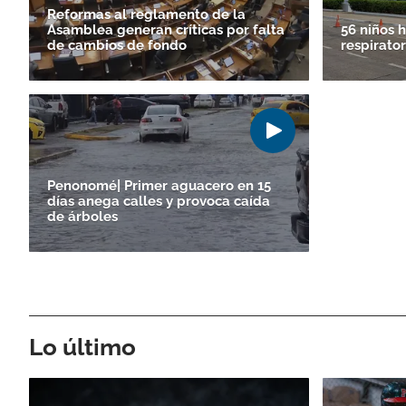
Reformas al reglamento de la
Asamblea generan críticas por falta
56 niños h
de cambios de fondo
respirato
Penonomé| Primer aguacero en 15
días anega calles y provoca caída
de árboles
Lo último