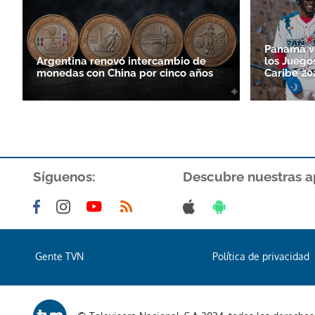
Panamá va
Argentina renovó intercambio de
los Juego
monedas con China por cinco años
Caribe 20
Síguenos:
Descubre nuestras a
Gente TVN
Política de privacidad