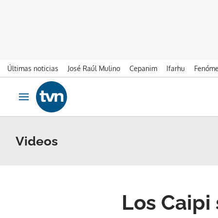
Últimas noticias
José Raúl Mulino
Cepanim
Ifarhu
Fenóme
Ir al contenido
Obrir navegació
Videos
Los Caipi