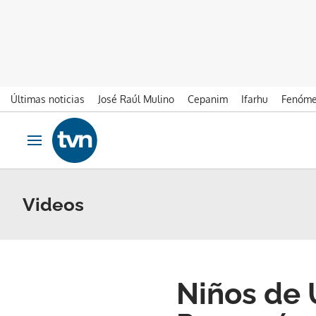
Últimas noticias
José Raúl Mulino
Cepanim
Ifarhu
Fenóme
Ir al contenido
Obrir navegació
Videos
Niños de