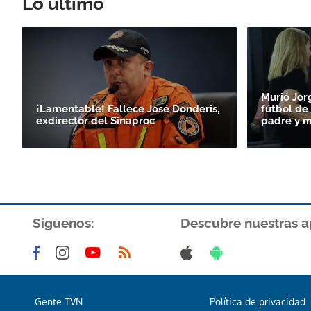
Lo último
Murió Jor
¡Lamentable! Fallece José Donderis,
fútbol de 
exdirector del Sinaproc
padre y m
Síguenos:
Descubre nuestras a
Gente TVN
Política de privacidad