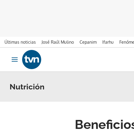
Últimas noticias
José Raúl Mulino
Cepanim
Ifarhu
Fenóme
Ir al contenido
Obrir navegació
Nutrición
Beneficio