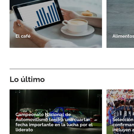
El café
Alimentos
Lo último
Campeonato Nacional de
Automovilismo tendrá una cuarta
Selección
fecha importante en la lucha por el
confirman
liderato
incluyen 