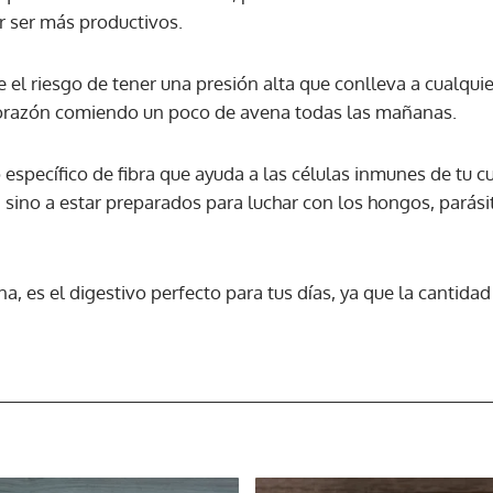
r ser más productivos.
uce el riesgo de tener una presión alta que conlleva a cualqu
 corazón comiendo un poco de avena todas las mañanas.
o específico de fibra que ayuda a las células inmunes de tu c
 sino a estar preparados para luchar con los hongos, parási
Gracias por suscribirte a nuestro boletín.
, es el digestivo perfecto para tus días, ya que la cantidad
ACEPTAR