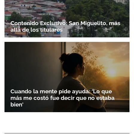
Contenido Exclusivo: San Miguelito, más
allá de los titulares
Gracias por suscribirte a nuestro boletín.
Cuando la mente pide ayuda: 'Lo que
ACEPTAR
más me costó fue decir que no estaba
bien'