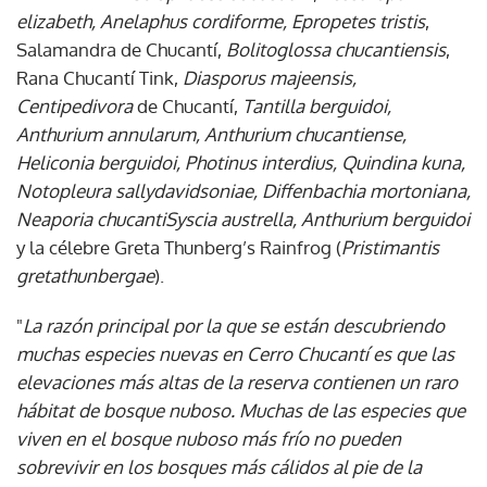
elizabeth,
Anelaphus cordiforme, Epropetes tristis
,
Salamandra de Chucantí,
Bolitoglossa chucantiensis
,
Rana Chucantí Tink,
Diasporus majeensis,
Centipedivora
de Chucantí,
Tantilla berguidoi,
Anthurium annularum, Anthurium chucantiense,
Heliconia berguidoi, Photinus interdius, Quindina kuna,
Notopleura sallydavidsoniae, Diffenbachia mortoniana,
Neaporia chucantiSyscia austrella, Anthurium berguidoi
y la célebre Greta Thunberg’s Rainfrog (
Pristimantis
gretathunbergae
).
"
La razón principal por la que se están descubriendo
muchas especies nuevas en Cerro Chucantí es que las
elevaciones más altas de la reserva contienen un raro
hábitat de bosque nuboso. Muchas de las especies que
viven en el bosque nuboso más frío no pueden
sobrevivir en los bosques más cálidos al pie de la