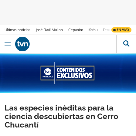
Últimas noticias
José Raúl Mulino
Cepanim
Ifarhu
Fenómeno de El Ni
EN VIVO
Ir al contenido
Obrir navegació
Las especies inéditas para la
ciencia descubiertas en Cerro
Chucantí