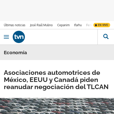
Últimas noticias
José Raúl Mulino
Cepanim
Ifarhu
Fenómeno de El Ni
EN VIVO
Ir al contenido
Obrir navegació
Economía
Asociaciones automotrices de
México, EEUU y Canadá piden
reanudar negociación del TLCAN