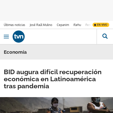
Últimas noticias
José Raúl Mulino
Cepanim
Ifarhu
Fenómeno de El Ni
EN VIVO
Ir al contenido
Obrir navegació
Economía
BID augura difícil recuperación
económica en Latinoamérica
tras pandemia