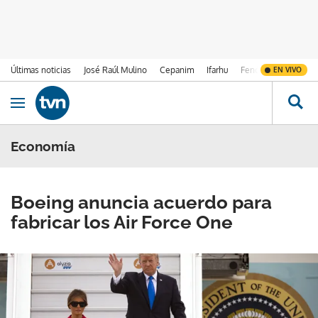
Últimas noticias
José Raúl Mulino
Cepanim
Ifarhu
Fenómeno de El Ni
EN VIVO
Ir al contenido
Obrir navegació
Economía
Boeing anuncia acuerdo para
fabricar los Air Force One