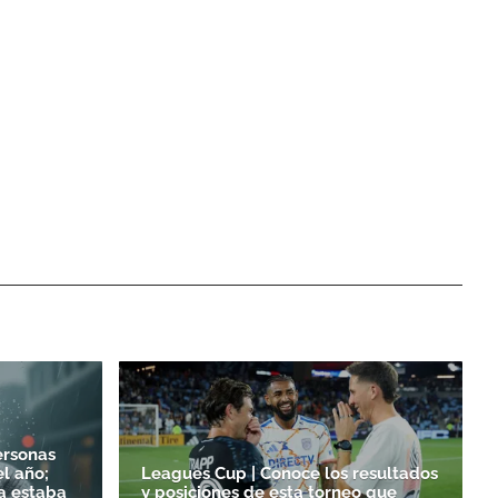
ersonas
l año;
Leagues Cup | Conoce los resultados
a estaba
y posiciones de esta torneo que