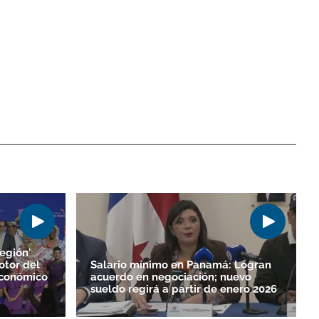
egión'
otor del
Salario mínimo en Panamá: Logran
Económico
acuerdo en negociación; nuevo
sueldo regirá a partir de enero 2026