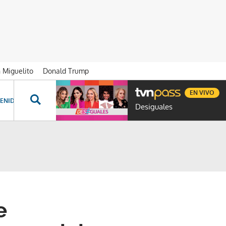
n Miguelito
Donald Trump
EN VIVO
ENIDOS ESPECIALES
NOVELAS
PROGRAMAS
GENTE TVN
PROG
Desiguales
e