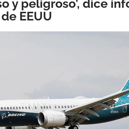
o y peligroso', dice in
 de EEUU