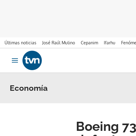
Últimas noticias
José Raúl Mulino
Cepanim
Ifarhu
Fenóme
Ir al contenido
Obrir navegació
Economía
Boeing 73