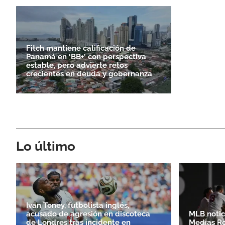
Fitch mantiene calificación de
Panamá en ‘BB+’ con perspectiva
estable, pero advierte retos
crecientes en deuda y gobernanza
Lo último
Ivan Toney, futbolista inglés,
acusado de agresión en discoteca
MLB notici
de Londres tras incidente en
Medias Ro