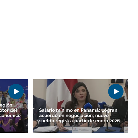
egión'
otor del
Salario mínimo en Panamá: Logran
Económico
acuerdo en negociación; nuevo
sueldo regirá a partir de enero 2026