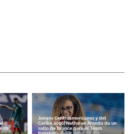
Juegos Centroamericanos y del
á:
Caribe 2026| Nathalee Aranda da un
b-20
salto de bronce para el Team
Panamá