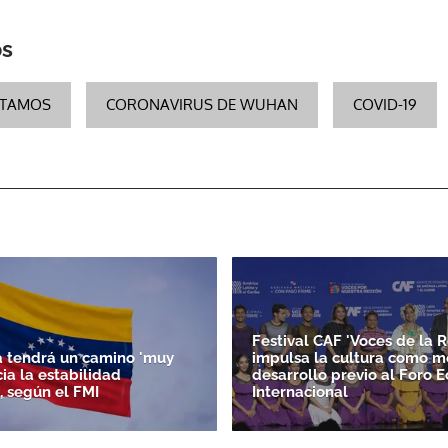
os
ACEPTAR
STAMOS
CORONAVIRUS DE WUHAN
COVID-19
Festival CAF 'Voces de la R
 tendrá un camino 'muy
impulsa la cultura como m
acia la estabilidad
desarrollo previo al Foro 
, según el FMI
Internacional