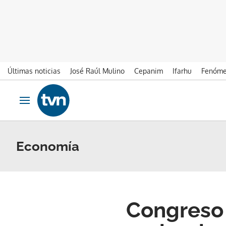
Últimas noticias
José Raúl Mulino
Cepanim
Ifarhu
Fenóme
Ir al contenido
Obrir navegació
Economía
Congreso