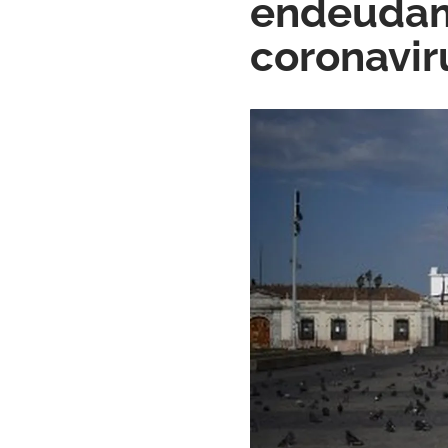
endeudami
coronavir