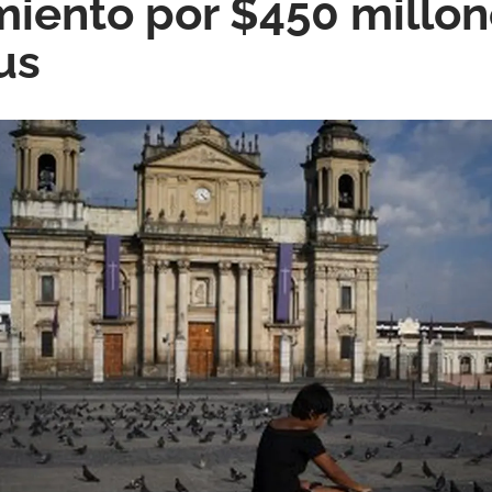
ento por $450 millon
us