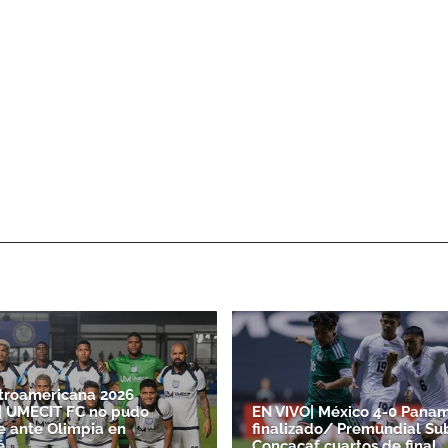
troamericana 2026
| UMECIT FC no pudo
EN VIVO| México 4-0 Panam
e ante Olimpia en
finalizado/ Premundial Su
é
Concacaf cuartos de final