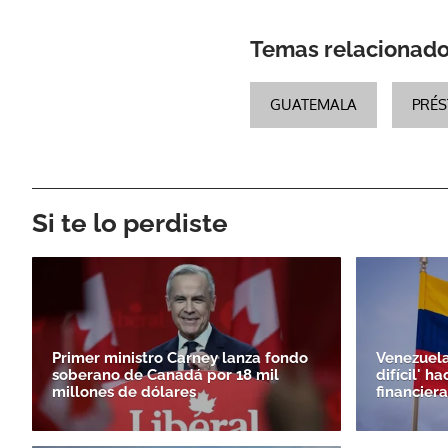
Temas relacionad
GUATEMALA
PRÉ
Si te lo perdiste
Primer ministro Carney lanza fondo
Venezuela
soberano de Canadá por 18 mil
difícil' h
millones de dólares
financiera