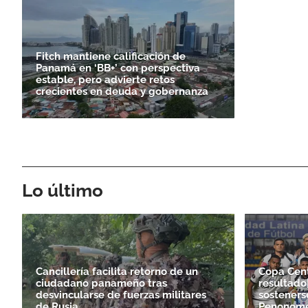
Fitch mantiene calificación de
Panamá en ‘BB+’ con perspectiva
estable, pero advierte retos
crecientes en deuda y gobernanza
Lo último
Cancillería facilita retorno de un
Copa Cen
ciudadano panameño tras
resultado
desvincularse de fuerzas militares
sosteners
de Rusia
Penonom