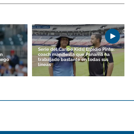
Serie del Caribe Kids| Elpidio Pinto:
un
coach manifiesta que Panamá ha
uego
trabajado bastante en todas sus
líneas