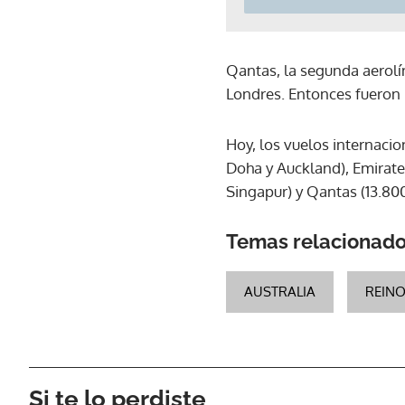
Qantas, la segunda aerolí
Londres. Entonces fueron n
Hoy, los vuelos internaci
Doha y Auckland), Emirate
Singapur) y Qantas (13.80
Temas relacionad
AUSTRALIA
REIN
Si te lo perdiste