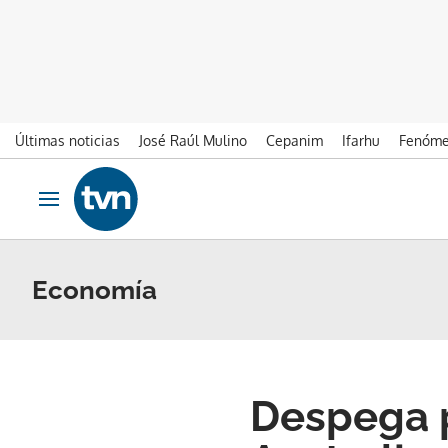
Últimas noticias
José Raúl Mulino
Cepanim
Ifarhu
Fenóme
Ir al contenido
Obrir navegació
Economía
Despega p