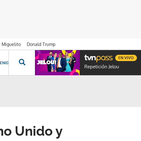
n Miguelito
Donald Trump
EN VIVO
ENIDOS ESPECIALES
NOVELAS
PROGRAMAS
GENTE TVN
PROG
Repetición Jelou
no Unido y