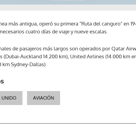
nea más antigua, operó su primera "Ruta del canguro" en 1
ecesarios cuatro días de viaje y nueve escalas.
onales de pasajeros más largos son operados por Qatar Airw
s (Dubai-Auckland 14.200 km), United Airlines (14.000 km e
0 km Sydney-Dallas).
os
O UNIDO
AVIACIÓN
Gracias por suscribirte a nuestro boletín.
ACEPTAR