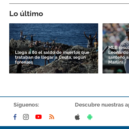
Lo último
MLB resul
Llega a 80 el saldo de muertos que
Leonardo 
trataban de llegar a Ceuta, según
santeño a
forenses
Marlins
Síguenos:
Descubre nuestras a