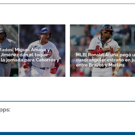
tados| Miguel Amaya y
Jiménez dan el toque
MLB| Ronald Acuña pegó 
 la jornada para Cahorros y
cuadrangular extraño en j
entre Bravos y Marlins
pps: