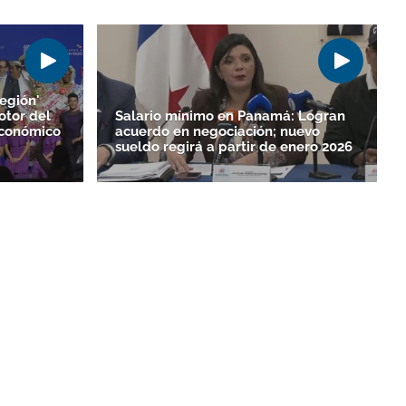
egión'
otor del
Salario mínimo en Panamá: Logran
Económico
acuerdo en negociación; nuevo
sueldo regirá a partir de enero 2026