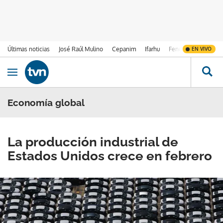
Últimas noticias
José Raúl Mulino
Cepanim
Ifarhu
Fenómeno de El Ni
EN VIVO
Ir al contenido
Obrir navegació
Economía global
La producción industrial de
Estados Unidos crece en febrero