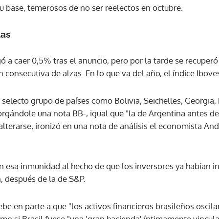
 base, temerosos de no ser reelectos en octubre.
las
ó a caer 0,5% tras el anuncio, pero por la tarde se recuperó
 consecutiva de alzas. En lo que va del año, el índice Ibov
el selecto grupo de países como Bolivia, Seichelles, Georgia
rgándole una nota BB-, igual que "la de Argentina antes de
lterarse, ironizó en una nota de análisis el economista And
n esa inmunidad al hecho de que los inversores ya habían i
, después de la de S&P.
ebe en parte a que "los activos financieros brasileños osci
omo si Brasil fuese "una 'gran hacienda' íntimamente vincul