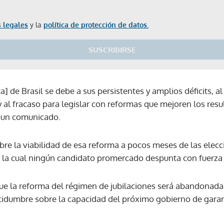
 legales
y la
política de protección de datos.
SUSCRIBIRSE
a] de Brasil se debe a sus persistentes y amplios déficits, a
 al fracaso para legislar con reformas que mejoren los resu
n un comunicado.
bre la viabilidad de esa reforma a pocos meses de las elecc
en la cual ningún candidato promercado despunta con fuerz
 que la reforma del régimen de jubilaciones será abandonada
rtidumbre sobre la capacidad del próximo gobierno de garan
Gracias por suscribirte a nuestro boletín.