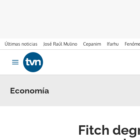
Últimas noticias
José Raúl Mulino
Cepanim
Ifarhu
Fenóme
Ir al contenido
Obrir navegació
Economía
Fitch degr