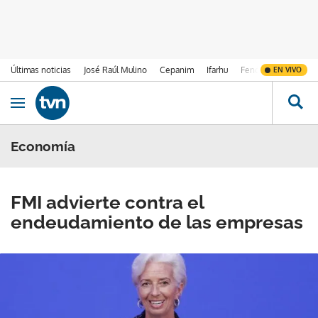
Últimas noticias
José Raúl Mulino
Cepanim
Ifarhu
Fenómeno de El Ni
EN VIVO
Ir al contenido
Obrir navegació
Economía
FMI advierte contra el
endeudamiento de las empresas