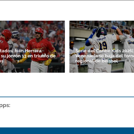
tados| Iván Herrera
Serie del Caribe Kids 2026|
su jonrón 13 en triunfo de
Venezuela se baja del torn
es
regional de béisbol
pps: