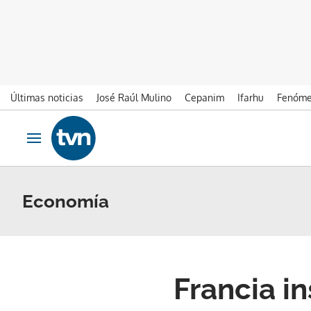
Últimas noticias
José Raúl Mulino
Cepanim
Ifarhu
Fenóme
Ir al contenido
Obrir navegació
Economía
Francia i