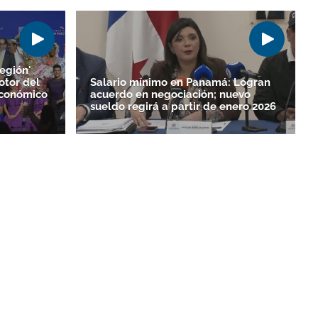
egión'
otor del
Salario mínimo en Panamá: Logran
Económico
acuerdo en negociación; nuevo
sueldo regirá a partir de enero 2026