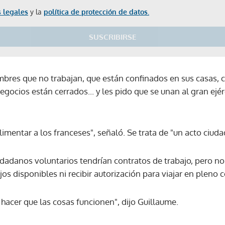
 legales
y la
política de protección de datos.
SUSCRIBIRSE
Gracias por suscribirte a nuestro boletín.
ACEPTAR
mbres que no trabajan, que están confinados en sus casas, 
gocios están cerrados... y les pido que se unan al gran ejérc
mentar a los franceses", señaló. Se trata de "un acto ciuda
iudadanos voluntarios tendrían contratos de trabajo, pero n
jos disponibles ni recibir autorización para viajar en pleno
cer que las cosas funcionen", dijo Guillaume.