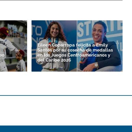
Eileen Coparropa felicita a Emily
Santos por su cosecha de medallas
eo
en los Juegos Centroamericanos y
del Caribe 2026