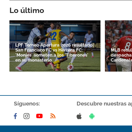
Lo último
LPF Torneo Apertura 2026 resultado|
San Francisco FC vs Herrera FC:
MLB resul
'Monjes' someten a los 'Tiburones'
despacha 
en su monasterio
Cardenal
Síguenos:
Descubre nuestras a