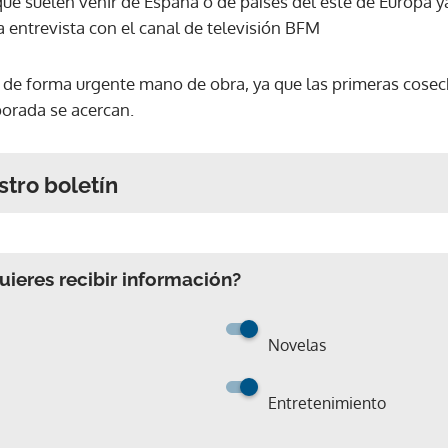
ue suelen venir de España o de países del este de Europa y
a entrevista con el canal de televisión BFM
n de forma urgente mano de obra, ya que las primeras cosec
orada se acercan.
stro boletín
ieres recibir información?
Novelas
Entretenimiento