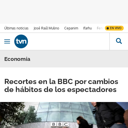
Últimas noticias
José Raúl Mulino
Cepanim
Ifarhu
Fenómeno de El Ni
EN VIVO
Ir al contenido
Obrir navegació
Economía
Recortes en la BBC por cambios
de hábitos de los espectadores