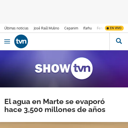
Últimas noticias
José Raúl Mulino
Cepanim
Ifarhu
Fenómeno de El Ni
EN VIVO
Ir al contenido
Obrir navegació
El agua en Marte se evaporó
hace 3,500 millones de años