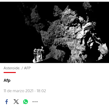
Asteroide.
/
AFP
Afp
11 de marzo 2021 - 18:02