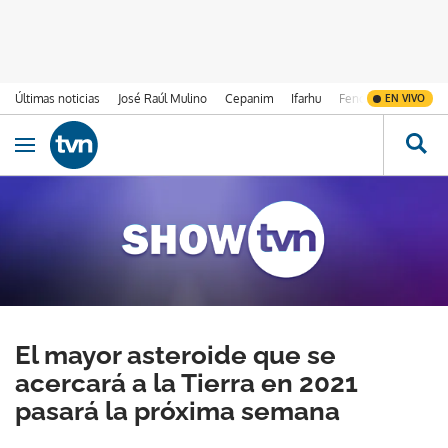
Últimas noticias
José Raúl Mulino
Cepanim
Ifarhu
Fenómeno de El Ni
EN VIVO
Ir al contenido
Obrir navegació
El mayor asteroide que se
acercará a la Tierra en 2021
pasará la próxima semana