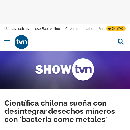
Últimas noticias
José Raúl Mulino
Cepanim
Ifarhu
Fenómeno de El Ni
EN VIVO
Ir al contenido
Obrir navegació
Científica chilena sueña con
desintegrar desechos mineros
con 'bacteria come metales'