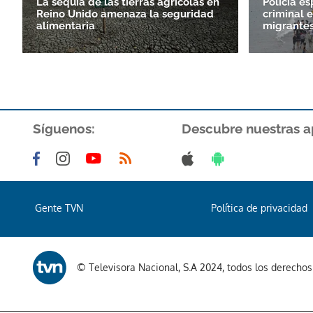
La sequía de las tierras agrícolas en
Policía e
Reino Unido amenaza la seguridad
criminal e
alimentaria
migrantes
Síguenos:
Descubre nuestras a
Gente TVN
Política de privacidad
© Televisora Nacional, S.A 2024, todos los derecho