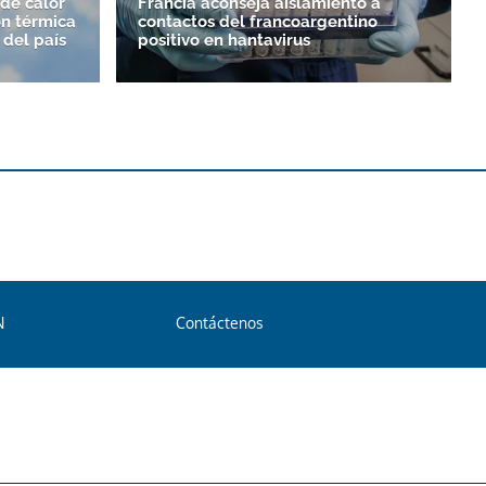
de calor
Francia aconseja aislamiento a
ón térmica
contactos del francoargentino
 del país
positivo en hantavirus
N
Contáctenos