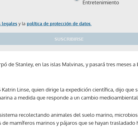
Entretenimiento
 legales
y la
política de protección de datos.
SUSCRIBIRSE
rpó de Stanley, en las islas Malvinas, y pasará tres meses a 
Katrin Linse, quien dirige la expedición científica, dijo qu
 marina a medida que responde a un cambio medioambiental 
osistema recolectando animales del suelo marino, microbios
de mamíferos marinos y pájaros que se hayan trasladado h
Gracias por suscribirte a nuestro boletín.