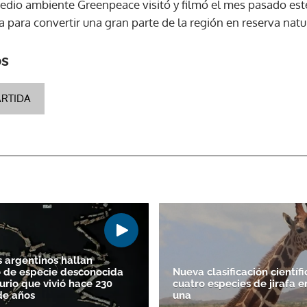
edio ambiente Greenpeace visitó y filmó el mes pasado est
para convertir una gran parte de la región en reserva natur
ACEPTAR
os
RTIDA
s argentinos hallan
 de especie desconocida
Nueva clasificación científi
urio que vivió hace 230
cuatro especies de jirafa e
de años
una