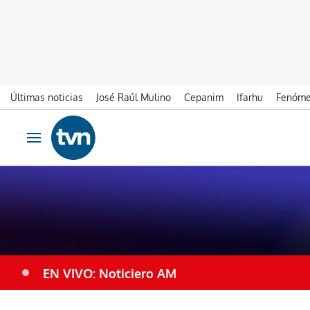
Últimas noticias
José Raúl Mulino
Cepanim
Ifarhu
Fenóme
Ir al contenido
Obrir navegació
EN VIVO: Noticiero AM