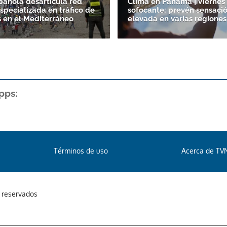
spañola desarticula red
Clima en Panamá | Viernes 
specializada en tráfico de
sofocante: prevén sensaci
 en el Mediterráneo
elevada en varias regiones
pps:
Términos de uso
Acerca de TV
s reservados