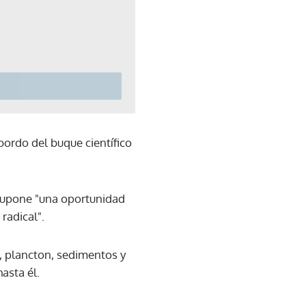
bordo del buque científico
e supone "una oportunidad
radical".
, plancton, sedimentos y
asta él.