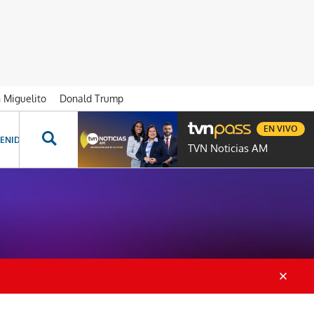
n Miguelito
Donald Trump
EN VIVO
ENIDOS ESPECIALES
NOVELAS
PROGRAMAS
GENTE TVN
PROG
TVN Noticias AM