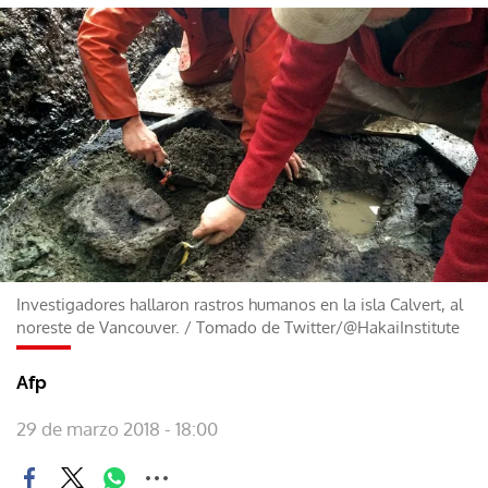
Investigadores hallaron rastros humanos en la isla Calvert, al
noreste de Vancouver.
/
Tomado de Twitter/@HakaiInstitute
Afp
29 de marzo 2018 - 18:00