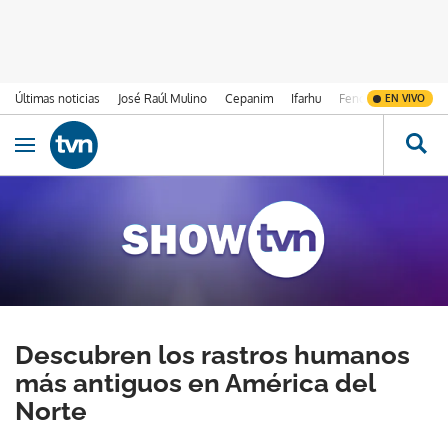
Últimas noticias
José Raúl Mulino
Cepanim
Ifarhu
Fenómeno de El Ni
EN VIVO
Ir al contenido
Obrir navegació
Descubren los rastros humanos
más antiguos en América del
Norte