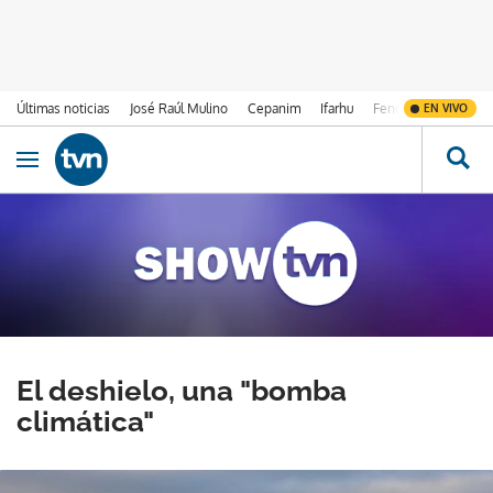
Últimas noticias
José Raúl Mulino
Cepanim
Ifarhu
Fenómeno de El Ni
EN VIVO
Ir al contenido
Obrir navegació
El deshielo, una "bomba
climática"