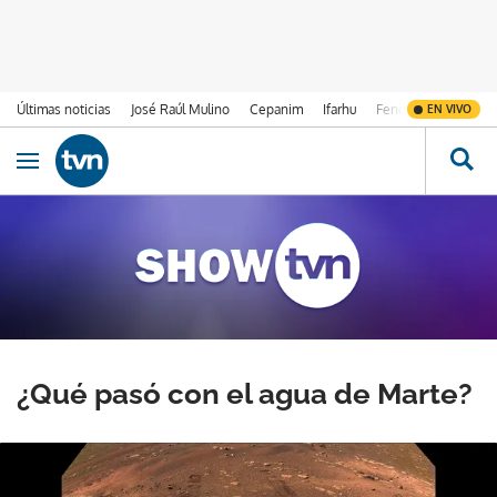
Últimas noticias
José Raúl Mulino
Cepanim
Ifarhu
Fenómeno de El Ni
EN VIVO
Ir al contenido
Obrir navegació
¿Qué pasó con el agua de Marte?