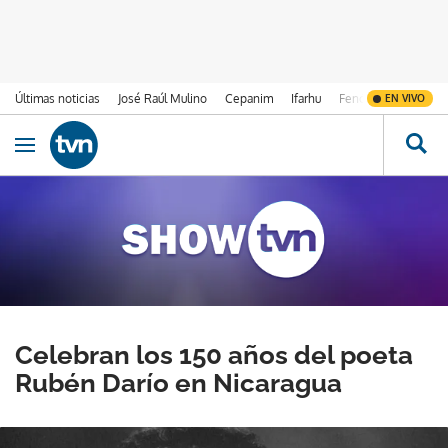
Últimas noticias
José Raúl Mulino
Cepanim
Ifarhu
Fenómeno de El Ni
EN VIVO
Ir al contenido
Obrir navegació
Celebran los 150 años del poeta
Rubén Darío en Nicaragua