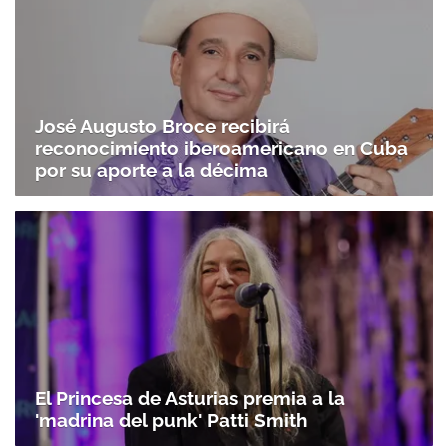
José Augusto Broce recibirá
reconocimiento iberoamericano en Cuba
por su aporte a la décima
El Princesa de Asturias premia a la
'madrina del punk' Patti Smith