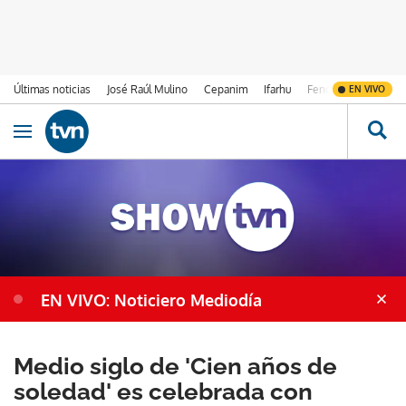
Últimas noticias
José Raúl Mulino
Cepanim
Ifarhu
Fenómeno de El Ni
EN VIVO
Ir al contenido
Obrir navegació
EN VIVO: Noticiero Mediodía
Medio siglo de 'Cien años de
soledad' es celebrada con