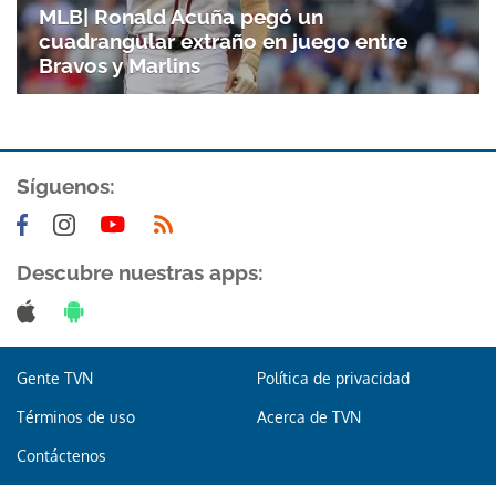
Gracias por suscribirte a nuestro boletín.
MLB| Ronald Acuña pegó un
cuadrangular extraño en juego entre
Bravos y Marlins
ACEPTAR
Síguenos:
Descubre nuestras apps:
Gente TVN
Política de privacidad
Términos de uso
Acerca de TVN
Contáctenos