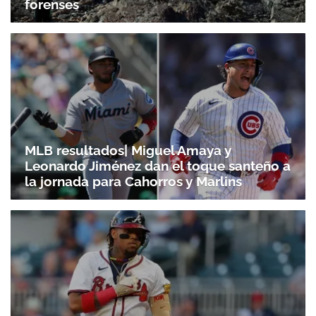
forenses
MLB resultados| Miguel Amaya y
Leonardo Jiménez dan el toque santeño a
la jornada para Cahorros y Marlins