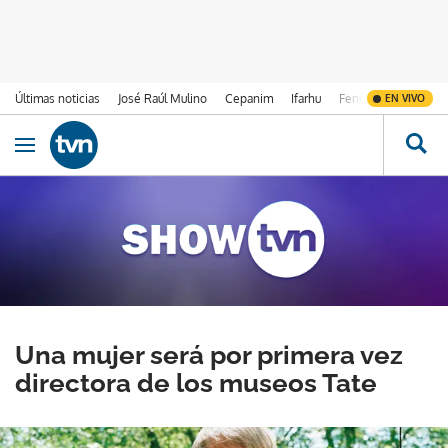
Últimas noticias
José Raúl Mulino
Cepanim
Ifarhu
Fenómeno de El Ni
EN VIVO
Ir al contenido
Obrir navegació
Una mujer será por primera vez
directora de los museos Tate