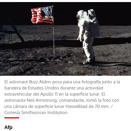
El astronaut Buzz Aldrin posa para una fotografía junto a la
bandera de Estados Unidos durante una actividad
extravehicular del Apollo 11 en la superficie lunar. El
astronauta Neil Armstrong, comandante, tomó la foto con
una cámara de superficie lunar Hasselblad de 70 mm.
/
Cortesía Smithsonian Institution
Afp