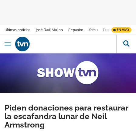
Últimas noticias
José Raúl Mulino
Cepanim
Ifarhu
Fenómeno de El Ni
EN VIVO
Ir al contenido
Obrir navegació
Piden donaciones para restaurar
la escafandra lunar de Neil
Armstrong