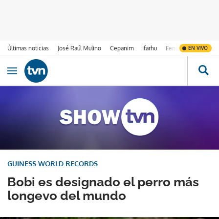
Últimas noticias
José Raúl Mulino
Cepanim
Ifarhu
Fenómeno de El Ni
EN VIVO
Ir al contenido
Obrir navegació
GUINESS WORLD RECORDS
Bobi es designado el perro más
longevo del mundo