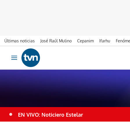
Últimas noticias
José Raúl Mulino
Cepanim
Ifarhu
Fenóme
Ir al contenido
Obrir navegació
EN VIVO: Noticiero Estelar