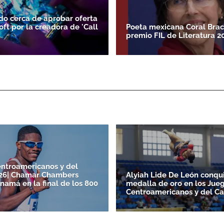
do cerca de aprobar oferta
oft por la creadora de 'Call
Poeta mexicana Coral Bra
premio FIL de Literatura 2
ntroamericanos y del
026| Chamar Chambers
Alyiah Lide De León conqu
namá en la final de los 800
medalla de oro en los Jue
Centroamericanos y del Ca