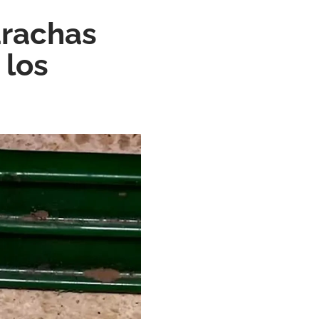
arachas
 los