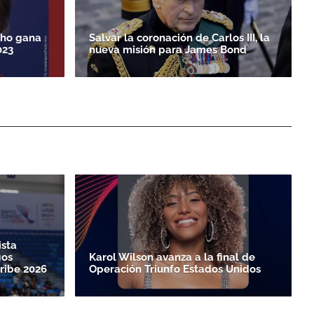
cho gana
Salvar la coronación de Carlos III, la
023
nueva misión para James Bond
ista
gos
Karol Wilson avanza a la final de
ribe 2026
Operación Triunfo Estados Unidos