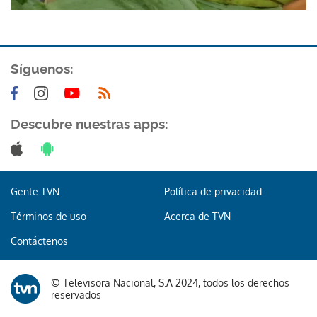
Síguenos:
Descubre nuestras apps:
Gente TVN
Política de privacidad
Términos de uso
Acerca de TVN
Contáctenos
© Televisora Nacional, S.A 2024, todos los derechos
reservados
Gracias por suscribirte a nuestro boletín.