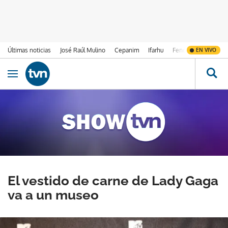
Últimas noticias
José Raúl Mulino
Cepanim
Ifarhu
Fenómeno de El Ni
EN VIVO
Ir al contenido
Obrir navegació
El vestido de carne de Lady Gaga
va a un museo