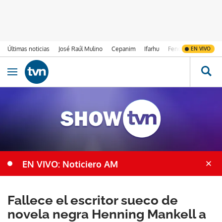
Últimas noticias
José Raúl Mulino
Cepanim
Ifarhu
Fenómeno de El Ni
EN VIVO
Ir al contenido
Obrir navegació
EN VIVO: Noticiero AM
Fallece el escritor sueco de
novela negra Henning Mankell a