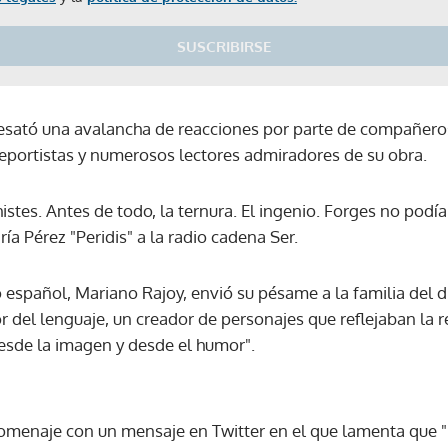
SUSCRIBIRSE
esató una avalancha de reacciones por parte de compañeros
deportistas y numerosos lectores admiradores de su obra.
histes. Antes de todo, la ternura. El ingenio. Forges no podí
ía Pérez "Peridis" a la radio cadena Ser.
 español, Mariano Rajoy, envió su pésame a la familia del d
 del lenguaje, un creador de personajes que reflejaban la 
esde la imagen y desde el humor".
omenaje con un mensaje en Twitter en el que lamenta que 
Gracias por suscribirte a nuestro boletín.