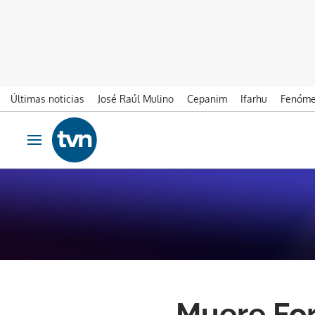
Últimas noticias
José Raúl Mulino
Cepanim
Ifarhu
Fenóme
Ir al contenido
Obrir navegació
Muere For