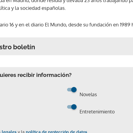
 en Madrid, donde residía y llevaba 23 años trabajando par
lítica y la sociedad españolas.
rio 16 y en el diario El Mundo, desde su fundación en 1989 
stro boletín
ieres recibir información?
Novelas
Entretenimiento
 legales
y la
política de protección de datos.