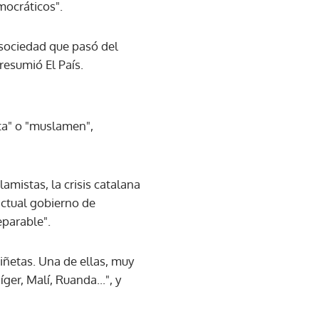
mocráticos".
 sociedad que pasó del
resumió El País.
ta" o "muslamen",
amistas, la crisis catalana
actual gobierno de
eparable".
iñetas. Una de ellas, muy
er, Malí, Ruanda...", y