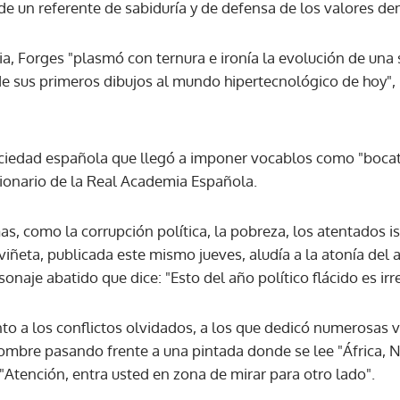
 un referente de sabiduría y de defensa de los valores de
ACEPTAR
ia, Forges "plasmó con ternura e ironía la evolución de una
de sus primeros dibujos al mundo hipertecnológico de hoy", 
ociedad española que llegó a imponer vocablos como "boca
cionario de la Real Academia Española.
 como la corrupción política, la pobreza, los atentados isl
viñeta, publicada este mismo jueves, aludía a la atonía del 
onaje abatido que dice: "Esto del año político flácido es irr
o a los conflictos olvidados, a los que dedicó numerosas v
mbre pasando frente a una pintada donde se lee "África, Níg
 "Atención, entra usted en zona de mirar para otro lado".