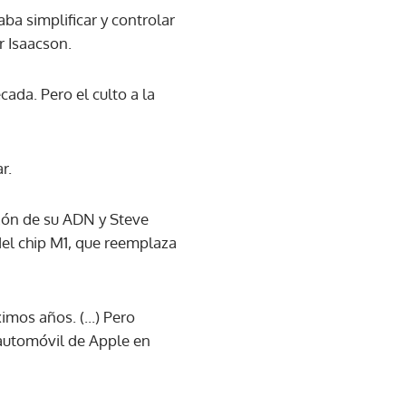
ba simplificar y controlar
r Isaacson.
ada. Pero el culto a la
r.
razón de su ADN y Steve
 del chip M1, que reemplaza
mos años. (...) Pero
 automóvil de Apple en