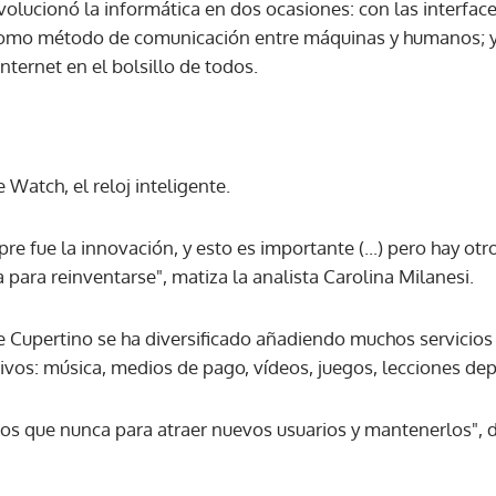
evolucionó la informática en dos ocasiones: con las interfac
como método de comunicación entre máquinas y humanos; y 
ACEPTAR
internet en el bolsillo de todos.
 Watch, el reloj inteligente.
e fue la innovación, y esto es importante (...) pero hay otro
para reinventarse", matiza la analista Carolina Milanesi.
e Cupertino se ha diversificado añadiendo muchos servici
ivos: música, medios de pago, vídeos, juegos, lecciones depo
os que nunca para atraer nuevos usuarios y mantenerlos", di