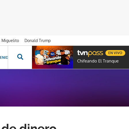
n Miguelito
Donald Trump
EN VIVO
ENIDOS ESPECIALES
NOVELAS
PROGRAMAS
GENTE TVN
PROG
Chifeando El Tranque
 de dinero