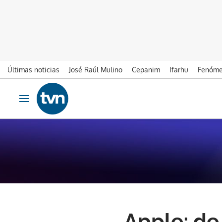
Últimas noticias
José Raúl Mulino
Cepanim
Ifarhu
Fenóme
Ir al contenido
Obrir navegació
Apple: de