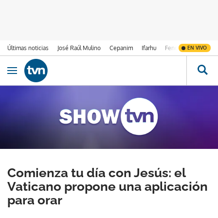
Últimas noticias
José Raúl Mulino
Cepanim
Ifarhu
Fenómeno de El Ni
EN VIVO
Ir al contenido
Obrir navegació
Comienza tu día con Jesús: el
Vaticano propone una aplicación
para orar