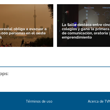
La Salle destaca entre cin
forestal obliga a evacuar a
colegios y gana la primera
.000 personas en el oeste
de comunicación, oratoria 
á
emprendimiento
pps:
Términos de uso
Acerca de TV