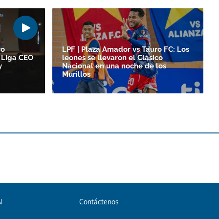
co
LPF | Plaza Amador vs Tauro FC: Los
 Liga CEO
leones se llevaron el Clásico
y
Nacional en una noche de los
Murillos
N
Contáctenos