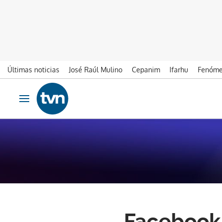
Últimas noticias
José Raúl Mulino
Cepanim
Ifarhu
Fenóme
Ir al contenido
Obrir navegació
Facebook