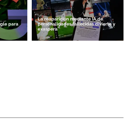
La reaparición mediante IA de
gle para
personalidades fallecidas divierte y
exaspera