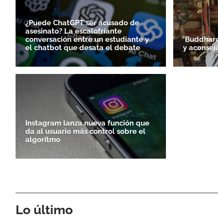
¿Puede ChatGPT ser acusado de
asesinato? La escalofriante
conversación entre un estudiante y
'Buddharoi
el chatbot que desata el debate
y aconsej
Instagram lanza nueva función que
da al usuario más control sobre el
algoritmo
Lo último