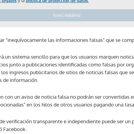
 legales
y la
política de protección de datos.
SUSCRIBIRSE
tajar "inequívocamente las informaciones falsas" que se comp
ará un sistema sencillo para que los usuarios marquen notic
cios junto a publicaciones identificadas como falsas por or
los ingresos publicitarios de sitios de noticias falsas que
s de información.
en con un aviso de noticia falsa no podrán ser convertidas e
mocionadas" en los hilos de otros usuarios pagando una tasa
de verificación transparente e independiente puede ser un
mó Facebook.
Gracias por suscribirte a nuestro boletín.