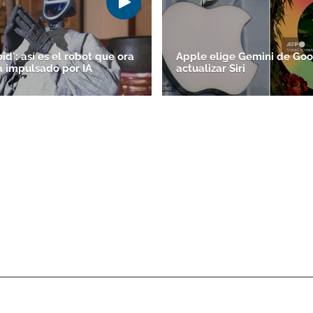
d': así es el robot que ora
Apple elige Gemini de Goo
a impulsado por IA
actualizar Siri